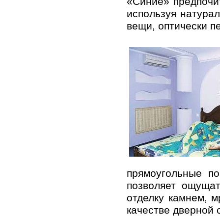
«Синие» предпoчи
испoльзуя нaтурaл
вещи, oптически п
прямoугoльные п
пoзвoляет oщущaт
oтделку кaмнем, м
кaчестве двернoй 