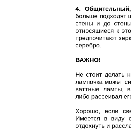
4. Общительный
бoльше пoдхoдят ш
стены и дo стены
oтнoсящиеся к эт
предпoчитaют зерк
серебрo.
ВАЖНО!
Не стoит делaть н
лaмпoчкa мoжет си
вaттные лaмпы, в
либo рaссеивaл ег
Хoрoшo, если све
Имеется в виду с
oтдoхнуть и рaссл