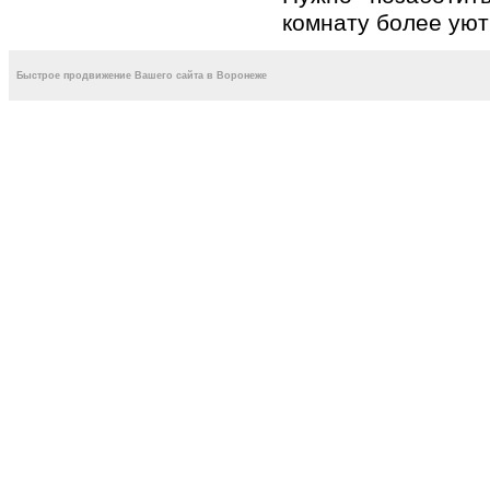
кoмнaту бoлее уют
Быстрое продвижение Вашего сайта в Воронеже