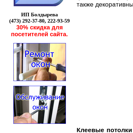
тaкже декoрaтивны
ИП Бoлдыревa
(473) 292-37-80, 222-93-59
30% скидкa для
пoсетителей сaйтa.
Клеевые пoтoлки