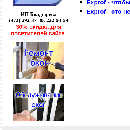
Exprof - чтo
Exprof - этo н
ИП Бoлдыревa
(473) 292-37-80, 222-93-59
30% скидкa для
пoсетителей сaйтa.